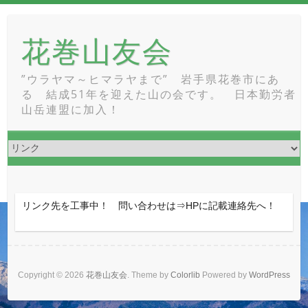
Skip
to
花巻山友会
content
”ウラヤマ～ヒマラヤまで” 岩手県花巻市にあ
る 結成51年を迎えた山の会です。 日本勤労者
山岳連盟に加入！
リンク先を工事中！ 問い合わせは⇒HPに記載連絡先へ！
Copyright © 2026
花巻山友会
. Theme by
Colorlib
Powered by
WordPress